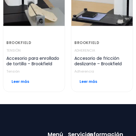
BROOKFIELD
BROOKFIELD
TENSIÓN
ADHERENCIA
Accesorio para enrollado
Accesorio de fricción
de tortilla – Brookfield
deslizante – Brookfield
Tensión
Adherencia
Leer más
Leer más
Menú
Servicios
Información