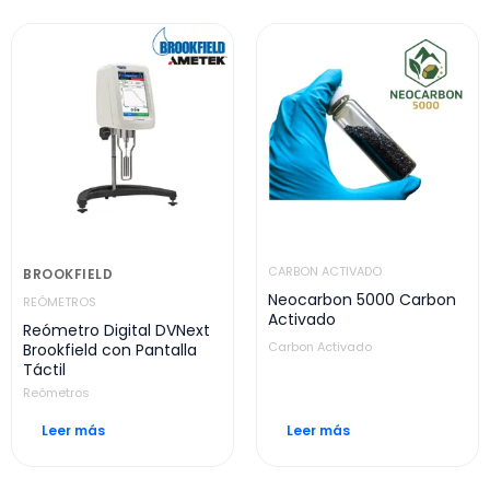
CARBON ACTIVADO
BROOKFIELD
Neocarbon 5000 Carbon
REÓMETROS
Activado
Reómetro Digital DVNext
Carbon Activado
Brookfield con Pantalla
Táctil
Reómetros
Leer más
Leer más