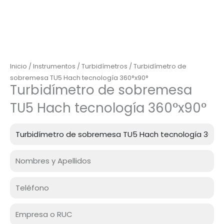
Inicio
/
Instrumentos
/
Turbidímetros
/ Turbidímetro de
sobremesa TU5 Hach tecnología 360°x90°
Turbidímetro de sobremesa
TU5 Hach tecnología 360°x90°
Producto
Nombre
Celular
Empresa
o