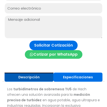
RUC
Correo
electrónico
Mensaje:
Solicitar Cotización
Cotizar por WhatsApp
Descripción
Especificaciones
Los
turbidímetros de sobremesa TU5
de Hach
ofrecen una solución avanzada para la
medición
precisa de turbidez
en agua potable, agua ultrapura e
industrias reguladas. Incorporan la exclusiva