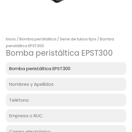
Inicio
/
Bomba perístaltica
/
Serie de tubos fijos
/ Bomba
peristáltica EPST300
Bomba peristáltica EPST300
Producto
Nombre
Celular
Empresa
o
RUC
Correo