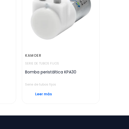
KAMOER
SERIE DE TUBOS FIJOS
Bomba peristáltica KPA30
Serie de tubos fijos
Leer más