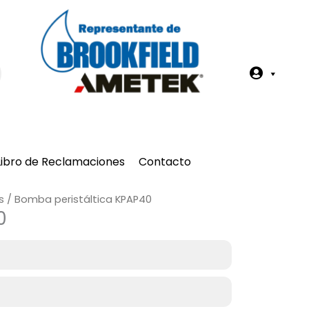
Z
o
n
a
Libro de Reclamaciones
Contacto
A
s
/ Bomba peristáltica KPAP40
c
0
a
d
é