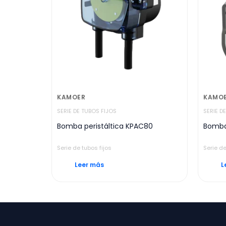
KAMOER
KAMO
SERIE DE TUBOS FIJOS
SERIE D
Bomba peristáltica KPAC80
Bomba 
Serie de tubos fijos
Serie de
Leer más
L