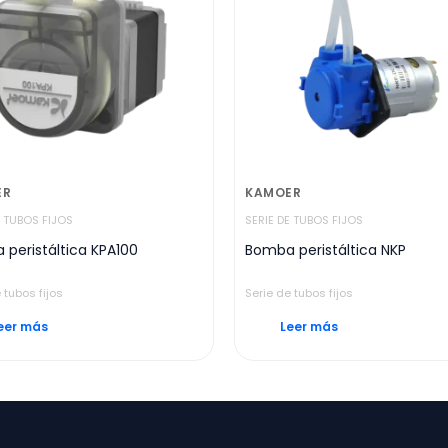
ER
KAMOER
E TUBOS FIJOS
SERIE DE TUBOS FIJOS
peristáltica KPA100
Bomba peristáltica NKP
 tubos fijos
Serie de tubos fijos
eer más
Leer más