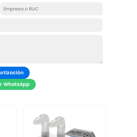
m
Empresa
o
i
RUC
c
a
Cotización
or WhatsApp