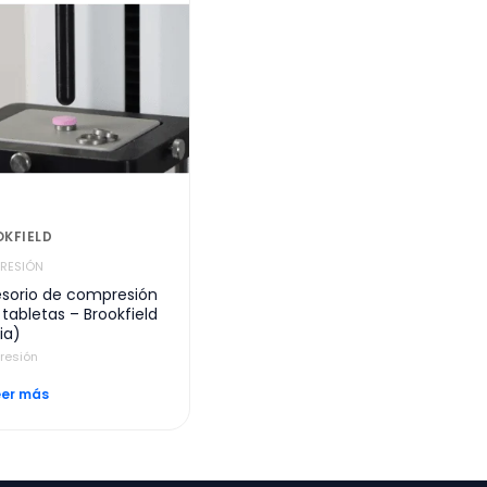
KFIELD
RESIÓN
sorio de compresión
 tabletas – Brookfield
ia)
resión
eer más