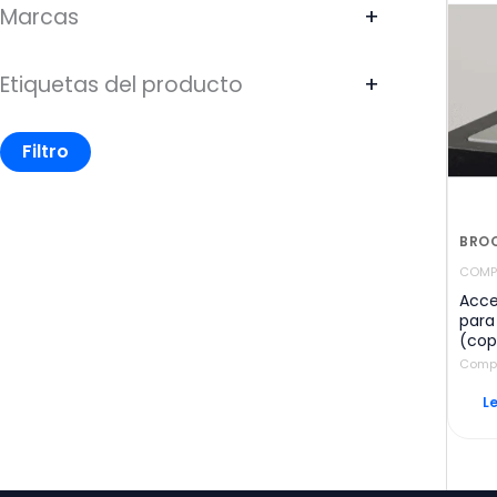
Marcas
+
Etiquetas del producto
+
Filtro
BROO
COMP
Acce
para
(cop
Comp
L