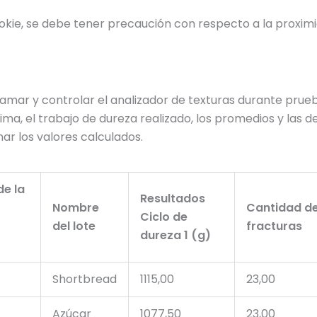
okie, se debe tener precaución con respecto a la proximid
gramar y controlar el analizador de texturas durante pru
, el trabajo de dureza realizado, los promedios y las de
ar los valores calculados.
de la
Resultados
Nombre
Cantidad d
Ciclo de
del lote
fracturas
dureza 1 (g)
Shortbread
1115,00
23,00
Azúcar
1077,50
23,00