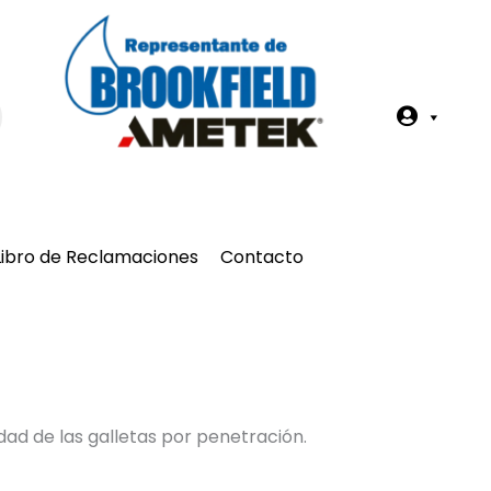
Z
o
n
a
Libro de Reclamaciones
Contacto
A
c
a
d
dad de las galletas por penetración.
é