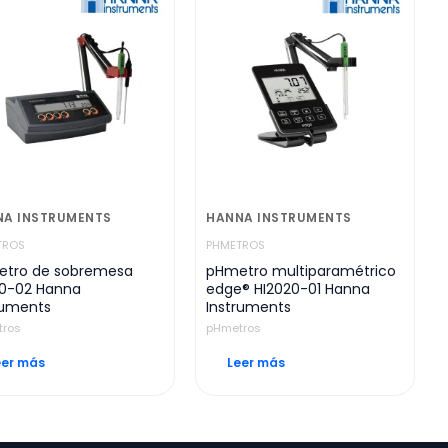
NA INSTRUMENTS
HANNA INSTRUMENTS
TROS
PHMETROS
tro de sobremesa
pHmetro multiparamétrico
10-02 Hanna
edge® HI2020-01 Hanna
ruments
Instruments
tros
pHmetros
eer más
Leer más