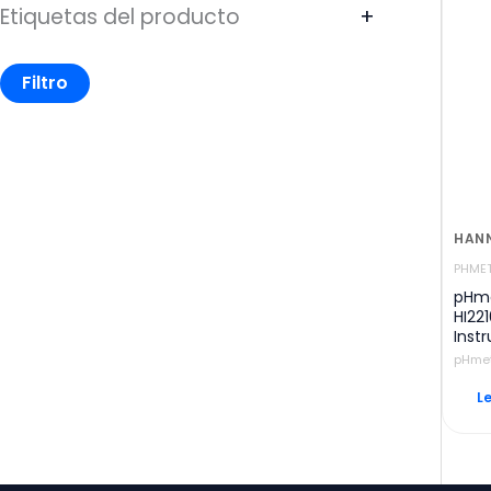
Etiquetas del producto
+
Filtro
HAN
PHME
pHme
HI22
Inst
pHme
L