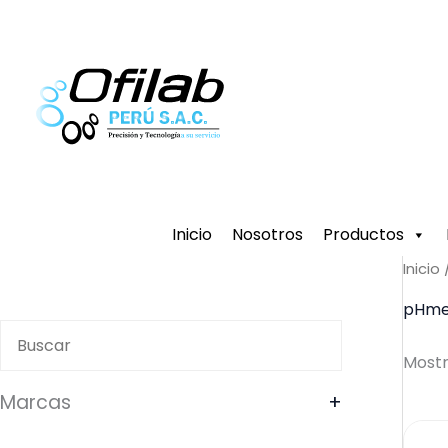
Ir
al
contenido
Inicio
Nosotros
Productos
Inicio
pHme
Mostr
Marcas
+