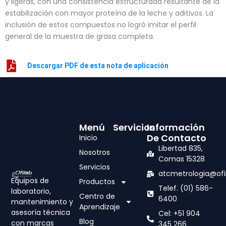
y ligeras, con una consistencia estructurada resultante de la
estabilización con mayor proteína de la leche y aditivos. La
inclusión de estos compuestos no logró imitar el perfil
general de la muestra de grasa completa.
Descargar PDF de esta nota de aplicación
Menú
Servicios
Información
De Contacto
Inicio
Libertad 835,
Nosotros
Comas 15328
Servicios
atcmetrologia@ofi
Equipos de
Productos
Telef. (01) 586-
laboratorio,
Centro de
6400
mantenimiento y
Aprendizaje
asesoría técnica
Cel: +51 904
Blog
con marcas
345 266