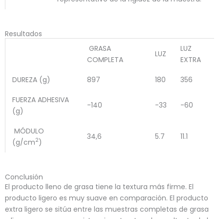
Resultados
GRASA
LUZ
LUZ
COMPLETA
EXTRA
DUREZA (g)
897
180
356
FUERZA ADHESIVA
-140
-33
-60
(g)
MÓDULO
34,6
5.7
11.1
2
(g/cm
)
Conclusión
El producto lleno de grasa tiene la textura más firme. El
producto ligero es muy suave en comparación. El producto
extra ligero se sitúa entre las muestras completas de grasa