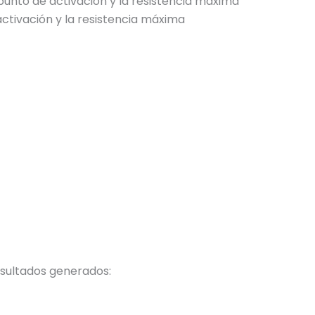
 punto de activación y la resistencia máxima
activación y la resistencia máxima
esultados generados: