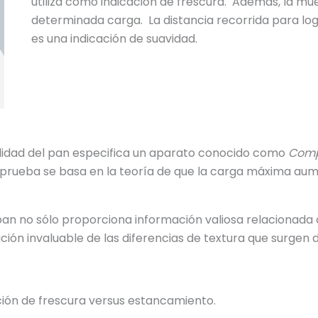
utiliza como indicación de frescura. Además, la m
determinada carga. La distancia recorrida para logr
es una indicación de suavidad.
ilidad del pan especifica un aparato conocido como
Comp
prueba se basa en la teoría de que la carga máxima aum
 no sólo proporciona información valiosa relacionada c
ón invaluable de las diferencias de textura que surgen d
ción de frescura versus estancamiento.