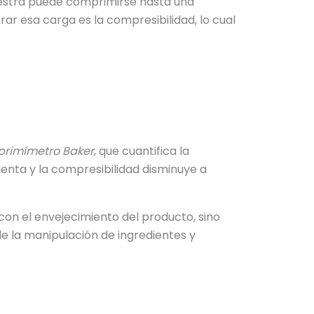
uestra puede comprimirse hasta una
m
ar esa carga es la compresibilidad, lo cual
i
c
a
rimímetro Baker
, que cuantifica la
enta y la compresibilidad disminuye a
on el envejecimiento del producto, sino
e la manipulación de ingredientes y