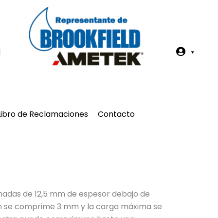
Z
o
n
a
Libro de Reclamaciones
Contacto
A
c
a
d
nadas de 12,5 mm de espesor debajo de
pan se comprime 3 mm y la carga máxima se
é