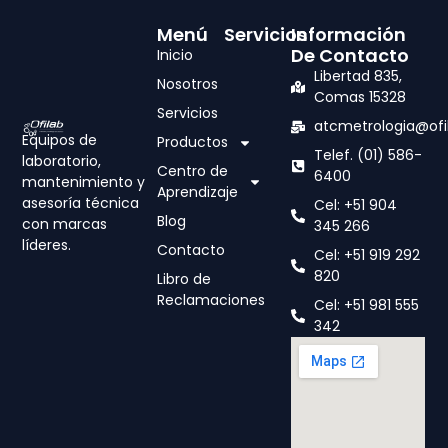
i
c
Menú
Servicios
Información
o
De Contacto
Inicio
Libertad 835,
Nosotros
Comas 15328
Servicios
atcmetrologia@ofi
Equipos de
Productos
Telef. (01) 586-
laboratorio,
Centro de
6400
mantenimiento y
Aprendizaje
asesoría técnica
Cel: +51 904
Blog
con marcas
345 266
líderes.
Contacto
Cel: +51 919 292
820
Libro de
Reclamaciones
Cel: +51 981 555
342