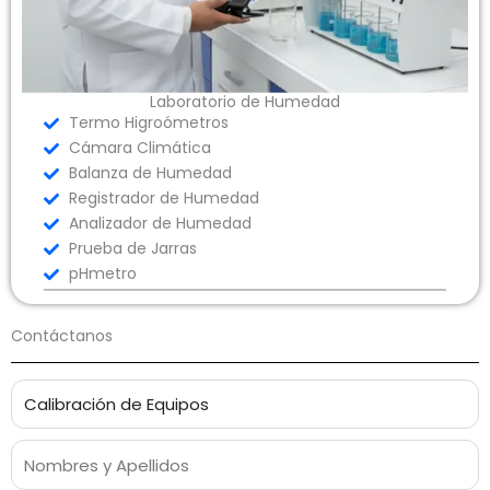
Laboratorio de Humedad
Termo Higroómetros
Cámara Climática
Balanza de Humedad
Registrador de Humedad
Analizador de Humedad
Prueba de Jarras
pHmetro
Contáctanos
S
e
r
N
v
o