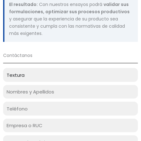
El resultado:
Con nuestros ensayos podrá
validar sus
formulaciones, optimizar sus procesos productivos
y asegurar que la experiencia de su producto sea
consistente y cumpla con las normativas de calidad
más exigentes.
Contáctanos
S
e
r
N
v
o
i
m
C
c
b
e
i
r
l
E
o
e
u
m
l
p
C