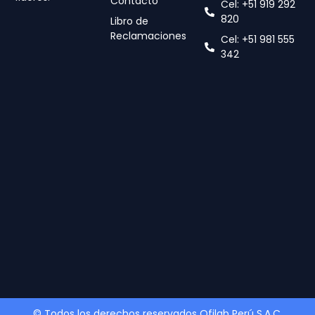
Contacto
Cel: +51 919 292
820
Libro de
Reclamaciones
Cel: +51 981 555
342
© Todos los derechos reservados Ofilab Perú S.A.C.